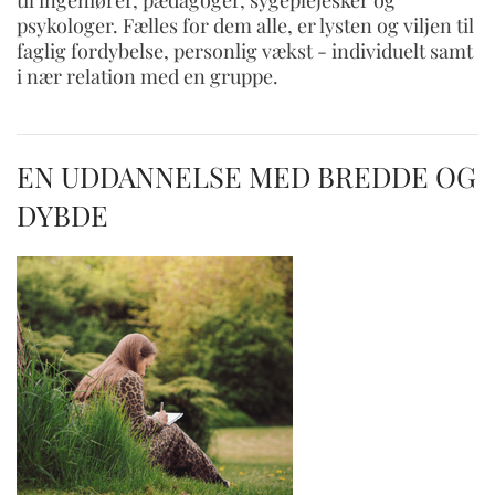
psykologer. Fælles for dem alle, er lysten og viljen til
faglig fordybelse, personlig vækst - individuelt samt
i nær relation med en gruppe.
EN UDDANNELSE MED BREDDE OG
DYBDE