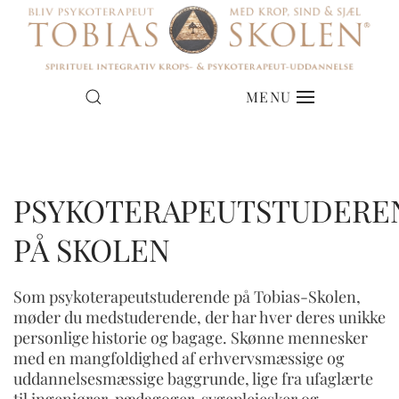
ANBEFALINGER FRA
NYE HOLD I JYLLAND
MENU
ELEVER
& PÅ SJÆLLAND
PSYKOTERAPEUTSTUDERE
HVAD SIGER DE STUDERENDE
DATOER FOR OPSTART
PÅ SKOLEN
Som psykoterapeutstuderende på Tobias-Skolen,
møder du medstuderende, der har hver deres unikke
personlige historie og bagage. Skønne mennesker
med en mangfoldighed af erhvervsmæssige og
uddannelsesmæssige baggrunde, lige fra ufaglærte
til ingeniører, pædagoger, sygeplejesker og