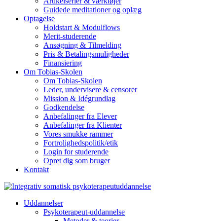
Artikelserier & værktøjer
Guidede meditationer og oplæg
Optagelse
Holdstart & Modulflows
Merit-studerende
Ansøgning & Tilmelding
Pris & Betalingsmuligheder
Finansiering
Om Tobias-Skolen
Om Tobias-Skolen
Leder, undervisere & censorer
Mission & Idégrundlag
Godkendelse
Anbefalinger fra Elever
Anbefalinger fra Klienter
Vores smukke rammer
Fortrolighedspolitik/etik
Login for studerende
Opret dig som bruger
Kontakt
Uddannelser
Psykoterapeut-uddannelse
Metoder & teorier