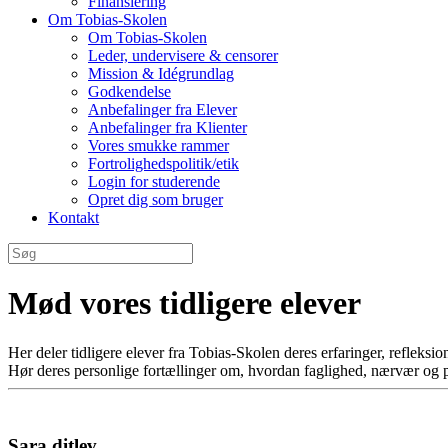
Finansiering
Om Tobias-Skolen
Om Tobias-Skolen
Leder, undervisere & censorer
Mission & Idégrundlag
Godkendelse
Anbefalinger fra Elever
Anbefalinger fra Klienter
Vores smukke rammer
Fortrolighedspolitik/etik
Login for studerende
Opret dig som bruger
Kontakt
Mød vores tidligere elever
Her deler tidligere elever fra Tobias‑Skolen deres erfaringer, refleksione
Hør deres personlige fortællinger om, hvordan faglighed, nærvær og per
Sara ditlev