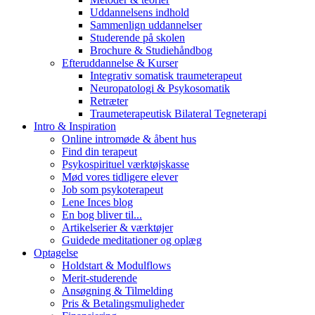
Uddannelsens indhold
Sammenlign uddannelser
Studerende på skolen
Brochure & Studiehåndbog
Efteruddannelse & Kurser
Integrativ somatisk traumeterapeut
Neuropatologi & Psykosomatik
Retræter
Traumeterapeutisk Bilateral Tegneterapi
Intro & Inspiration
Online intromøde & åbent hus
Find din terapeut
Psykospirituel værktøjskasse
Mød vores tidligere elever
Job som psykoterapeut
Lene Inces blog
En bog bliver til...
Artikelserier & værktøjer
Guidede meditationer og oplæg
Optagelse
Holdstart & Modulflows
Merit-studerende
Ansøgning & Tilmelding
Pris & Betalingsmuligheder