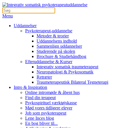
Menu
Uddannelser
Psykoterapeut-uddannelse
Metoder & teorier
Uddannelsens indhold
Sammenlign uddannelser
Studerende på skolen
Brochure & Studiehåndbog
Efteruddannelse & Kurser
Integrativ somatisk traumeterapeut
Neuropatologi & Psykosomatik
Retræter
Traumeterapeutisk Bilateral Tegneterapi
Intro & Inspiration
Online intromøde & åbent hus
Find din terapeut
Psykospirituel værktøjskasse
Mød vores tidligere elever
Job som psykoterapeut
Lene Inces blog
En bog bliver til...