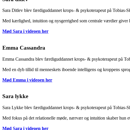
Sara Ditlev blev færdiguddannet krops- & psykoterapeut på Tobias‑Sko
Med kærlighed, intuition og nysgerrighed som centrale værdier giver
Mød Sara i videoen her
Emma Cassandra
Emma Cassandra blev færdiguddannet krops- & psykoterapeut på Tobia
Med en dyb tillid til menneskets iboende intelligens og kroppens sprog 
Mød Emma i videoen her
Sara lykke
Sara Lykke blev færdiguddannet krops- & psykoterapeut på Tobias‑Sko
Med fokus på det relationelle møde, nærvær og intuition skaber hun et t
Mød Sara i videoen her