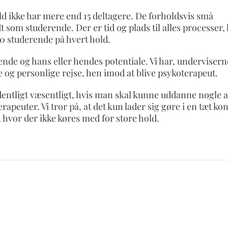
ld ikke har mere end 15 deltagere. De forholdsvis små
t som studerende. Der er tid og plads til alles processer, 
 studerende på hvert hold.
nde og hans eller hendes potentiale. Vi har, undervisern
 og personlige rejse, hen imod at blive psykoterapeut.
rdentligt væsentligt, hvis man skal kunne uddanne nogle a
euter. Vi tror på, at det kun lader sig gøre i en tæt ko
, hvor der ikke køres med for store hold.