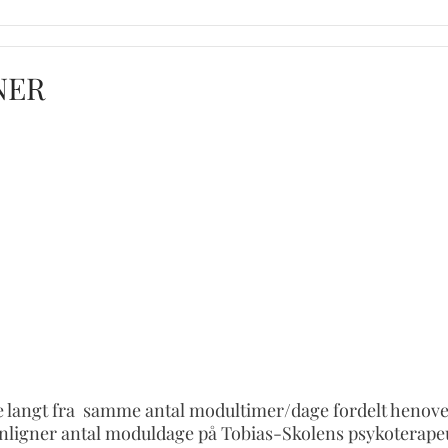
NER
e langt fra samme antal modultimer/dage fordelt henove
enligner antal moduldage på Tobias-Skolens psykoterape