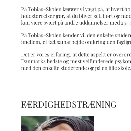
På Tobias-Skolen lægger vi vægt på, at hvert ho
holdstørrelser gør, at du bliver set, hørt og mød
kan være svært på andre uddannelser med 25-30
På Tobias-Skolen kender vi, den enkelte studere
imellem, et tæt samarbejde omkring den faglige
Det er vores erfaring, at dette aspekt er overo
Danmarks bedste og mest velfunderede psykoterap
med den enkelte studerende og på en lille skole
FÆRDIGHEDSTRÆNING