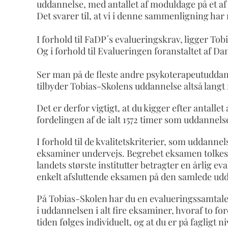
uddannelse, med antallet af moduldage på et af l
Det svarer til, at vi i denne sammenligning ha
I forhold til FaDP´s evalueringskrav, ligger To
Og i forhold til Evalueringen foranstaltet af D
Ser man på de fleste andre psykoterapeutuddannel
tilbyder Tobias-Skolens uddannelse altså langt
Det er derfor vigtigt, at du kigger efter antall
fordelingen af de ialt 1572 timer som uddannels
I forhold til de kvalitetskriterier, som uddanne
eksaminer undervejs. Begrebet eksamen tolkes for
landets største institutter betragter en årlig
enkelt afsluttende eksamen på den samlede ud
På Tobias-Skolen har du en evalueringssamtale
i uddannelsen i alt fire eksaminer, hvoraf to f
tiden følges individuelt, og at du er på fagligt 