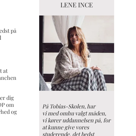
LENE INCE
edst på
l
t at
branchen
er dig
aDP om
På Tobias-Skolen, har
rhed og
vi med omhu valgt måden,
vi kører uddannelsen på, for
at kunne give vores
studerende, det bedst