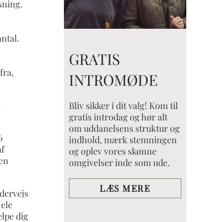
sning.
ntal.
GRATIS
fra,
INTROMØDE
e
Bliv sikker i dit valg! Kom til
gratis introdag og hør alt
om uddanelsens struktur og
6
indhold, mærk stemningen
af
og oplev vores skønne
 en
omgivelser inde som ude.
LÆS MERE
dervejs
hele
ælpe dig