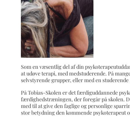
Som en væsentlig del af din psykoterapeutudd
at udøve terapi, med medstuderende. På mange p
selvstyrende grupper, eller med en studerende
På Tobias-Skolen er det færdiguddannede psyko
færdighedstræningen, der foregår på skolen. Det
med til at give den faglige og personlige spa
stor betydning den kommende psykoterapeut o