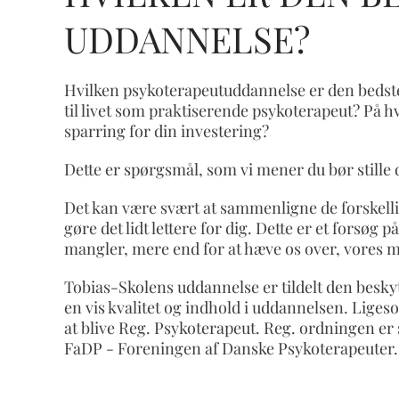
UDDANNELSE?
Hvilken psykoterapeutuddannelse er den bedste
til livet som praktiserende psykoterapeut? På hv
sparring for din investering?
Dette er spørgsmål, som vi mener du bør stille 
Det kan være svært at sammenligne de forskelli
gøre det lidt lettere for dig. Dette er et forsø
mangler, mere end for at hæve os over, vores
Tobias-Skolens uddannelse er tildelt den beskyt
en vis kvalitet og indhold i uddannelsen. Lige
at blive Reg. Psykoterapeut. Reg. ordningen er 
FaDP - Foreningen af Danske Psykoterapeuter.