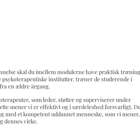
annelse skal du imellem modulerne have praktisk trænin
sykoterapeutiske institutter, træner de studerende i
 fra en ældre årgang.
terapeuter, som leder, støtter og superviserer under
te mener vi er effektivt og i særdeleshed forsvarligt. De
rring med et kompetent uddannet menneske, som vi mener,
g dennes virke.