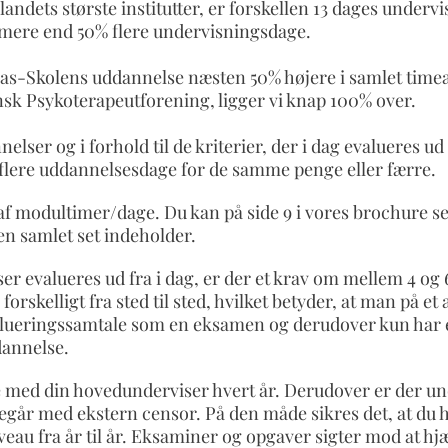
andets største institutter, er forskellen 13 dages undervi
r mere end 50% flere undervisningsdage.
bias-Skolens uddannelse næsten 50% højere i samlet timea
ansk Psykoterapeutforening, ligger vi knap 100% over.
ser og i forhold til de kriterier, der i dag evalueres ud 
 flere uddannelsesdage for de samme penge eller færre.
et af modultimer/dage. Du kan på side 9 i vores brochure s
en samlet set indeholder.
lser evalueres ud fra i dag, er der et krav om mellem 4 og 
skelligt fra sted til sted, hvilket betyder, at man på et 
 evalueringssamtale som en eksamen og derudover kun har
dannelse.
 med din hovedunderviser hvert år. Derudover er der un
oregår med ekstern censor. På den måde sikres det, at du 
niveau fra år til år. Eksaminer og opgaver sigter mod at hj