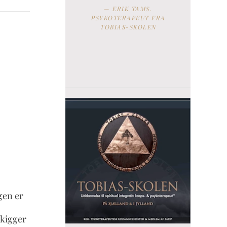
ERIK TAMS.
PSYKOTERAPEUT FRA
TOBIAS-SKOLEN
gen er
 kigger