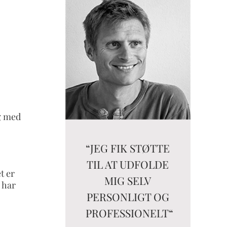
g med
“JEG FIK STØTTE
TIL AT UDFOLDE
t er
MIG SELV
 har
PERSONLIGT OG
PROFESSIONELT“