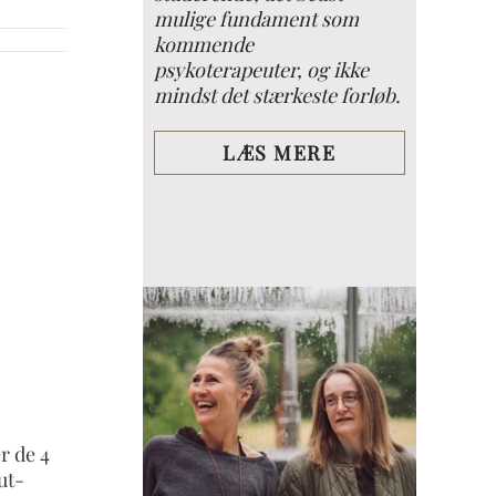
mulige fundament som
kommende
psykoterapeuter, og ikke
mindst det stærkeste forløb.
LÆS MERE
r de 4
ut-