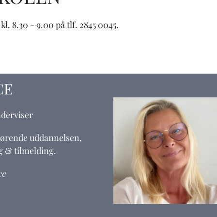
. 8.30 - 9.00 på tlf. 2845 0045.
CE
derviser
ørende uddannelsen,
g & tilmelding.
ce