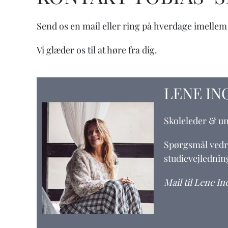
Send os en mail eller ring på hverdage imellem kl
Vi glæder os til at høre fra dig.
LENE IN
Skoleleder &
un
Spørgsmål vedr
studie
vejlednin
Mail til Lene In