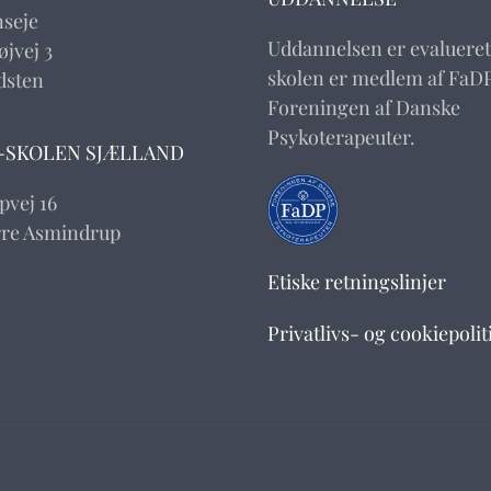
nseje
Uddannelsen er evalueret
jvej 3
skolen er medlem af FaDP
dsten
Foreningen af Danske
Psykoterapeuter.
-SKOLEN SJÆLLAND
pvej 16
rre Asmindrup
Etiske retningslinjer
Privatlivs- og cookiepolit