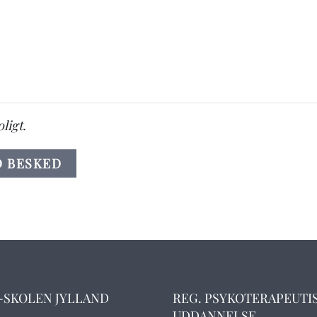
ligt.
D BESKED
-SKOLEN JYLLAND
REG. PSYKOTERAPEUTI
UDDANNELSE