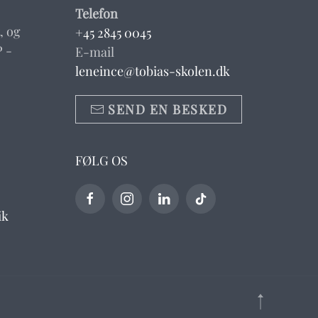
Telefon
, og
+45 2845 0045
 -
E-mail
leneince@tobias-skolen.dk
SEND EN BESKED
FØLG OS
ik