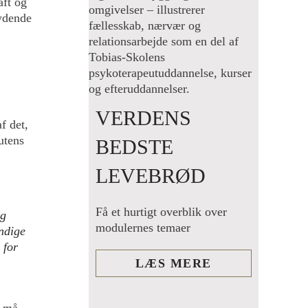
aft og
rydende
VERDENS
f det,
utens
BEDSTE
LEVEBRØD
Få et hurtigt overblik over
og
modulernes temaer
ndige
 for
LÆS MERE
n må