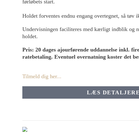
førløbets start.
Holdet forventes endnu engang overtegnet, så tøv ik
Undervisningen faciliteres med kærligt indblik og 
holdet.
Pris: 20 dages ajourførende uddannelse inkl. fir
ratebetaling. Eventuel overnatning koster det bes
Tilmeld dig her...
LÆS DETALJER