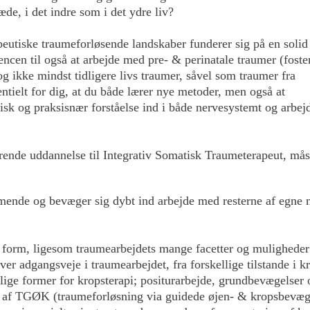
læde, i det indre som i det ydre liv?
rapeutiske traumeforløsende landskaber funderer sig på en solid
cen til også at arbejde med pre- & perinatale traumer (foste
og ikke mindst tidligere livs traumer, såvel som traumer fra
ntielt for dig, at du både lærer nye metoder, men også at
isk og praksisnær forståelse ind i både nervesystemt og arbe
ørende uddannelse til Integrativ Somatisk Traumeterapeut, må
nde og bevæger sig dybt ind arbejde med resterne af egne 
r form, ligesom traumearbejdets mange facetter og muligheder
ver adgangsveje i traumearbejdet, fra forskellige tilstande i k
ige former for kropsterapi; positurarbejde, grundbevægelser 
rm af TGØK (traumeforløsning via guidede øjen- & kropsbevæg