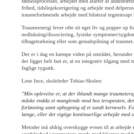
fødselsprocesser, arbejdet med afarter af åndedræts
frihed, tidslinjekorrigering og arbejde med delpers
traumeforløsende arbejde med bilateral tegneterap
Traumeenergi lever ofte sit eget liv og popper op 
nedlukning/dissociering, fysiske symptomer/sygdom
tilbagetrækning eller som genudspilning af traumet.
Der er i dag en kæmpe viden på området, herunder h
der ligger helt fast er, at en integrativ tilgang me
faglige rygsæk.
Lene Ince, skoleleder Tobias-Skolen:
"Min oplevelse er, at der iblandt mange traumeterap
måske endda et manglende mod hos terapeuten, der
forløsning samt opbygning af et sundt kerneselv. Fo
længe, eller det vigtige kontinuerlige arbejde med 
Metoder må aldrig overskygge evnen til at arbejde 
særdeleshed i terapeutens møde med klienter med ba