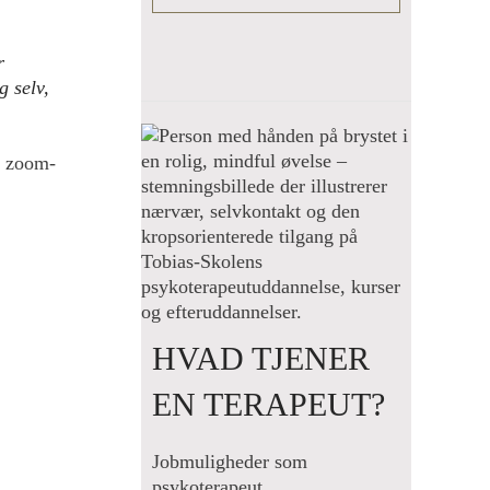
r
g selv,
4 zoom-
HVAD TJENER
EN TERAPEUT?
Jobmuligheder som
psykoterapeut