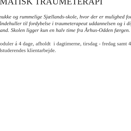
OMATISK TRAUMETERAPI
smukke og rummelige Sjællands-skole, hvor der er mulighed fo
dehuller til fordybelse i traumeterapeut uddannelsen og i di
land. Skolen ligger kun en halv time fra Århus-Odden færgen.
duler á 4 dage, afholdt i dagtimerne, tirsdag - fredag samt 
dstuderendes klientarbejde.