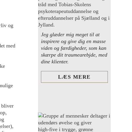
rliv og
Jeg glæder mig meget til at
inspirere og give dig en masse
jdet med
viden og færdigheder, som kan
skærpe dit traumearebjde, med
dine klienter.
ske
LÆS MERE
mulige
 bliver
rop,
og
elser),