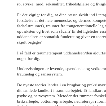
ro, styrke, mod, seksualitet, frihedsfølelse og livsg
Er det vigtigt for dig, at dine næste skridt ind i te
forståelse af det hele menneske, og dermed kompeten
fødselstraumer), traumer fra trangenerationelle lag 
opvæksten og livet som sådan? Er det ligeledes esse
uddannelsen er somatisk funderet og giver en teoret
skjult bagage?
I så fald er traumeterapeut uddannelsen/den ajourf
noget for dig.
Undervisningen er levende, spændende og vedkomme
traumelag og sansesystem.
De nyeste teorier landes i en brugbar og praksisnæ
dit samlede landkort i traumearbejdet. Et landkort o
psyke og nervesystem. Metoder der rummer forskell
briksarbejde, bottom-up arbejde, neuroterapi i fo