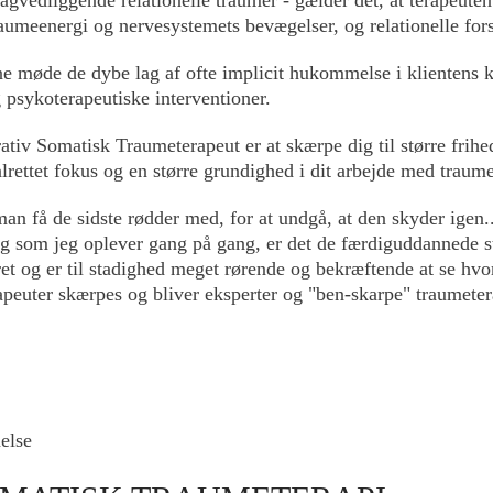
 traumeenergi og nervesystemets bevægelser, og relationelle for
e møde de dybe lag af ofte implicit hukommelse i klientens 
g psykoterapeutiske interventioner.
tiv Somatisk Traumeterapeut er at skærpe dig til større frihe
ålrettet fokus og en større grundighed i dit arbejde med traume
 få de sidste rødder med, for at undgå, at den skyder igen..
og som jeg oplever gang på gang, er det de færdiguddannede 
et og er til stadighed meget rørende og bekræftende at se hv
peuter skærpes og bliver eksperter og "ben-skarpe" traumeter