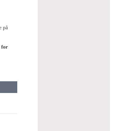
e på
 for