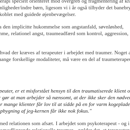
terapi specielt orienteret mod overgreb og fragmentering af kr
onligheder/indre børn, ligesom vi i år også tilbyder det baneb
i koblet med guidede øjenbevægelser.
fra den implicitte hukommelse som angstanfald, søvnløshed,
me, relationel angst, traumeadfærd som kontrol, aggression,
vad der kræves af terapeuter i arbejdet med traumer. Noget a
d mange forskellige modaliteter, må være en del af traumeterape
euter, er et misforstået hensyn til den traumatiserede klient 
 gør at man arbejder så nænsomt, at der ikke sker den nødve
r mange klienter får lov til at sidde på en for varm kogeplade
opbygning af jeg-kernen får ikke nok fokus."
med relationen som afsæt. I arbejdet som psykoterapeut - og i
gvedliggende relationelle traumer - gælder det, at terapeute