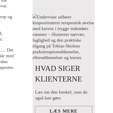
svar.
krop og
d,
r.
.... Det
står med
ordan
HVAD SIGER
apeuter.
KLIENTERNE
Læs om den forskel, som du
også kan gøre.
LÆS MERE