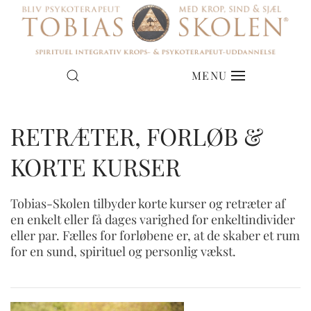
NYE HOLD I JYLLAND
MENU
DEN HELE TERAPEUT
& PÅ SJÆLLAND
RETRÆTER, FORLØB &
ER DET DIG?
KORTE KURSER
DATOER FOR OPSTART
Tobias-Skolen tilbyder korte kurser og retræter af
en enkelt eller få dages varighed for enkeltindivider
eller par. Fælles for forløbene er, at de skaber et rum
for en sund, spirituel og personlig vækst.