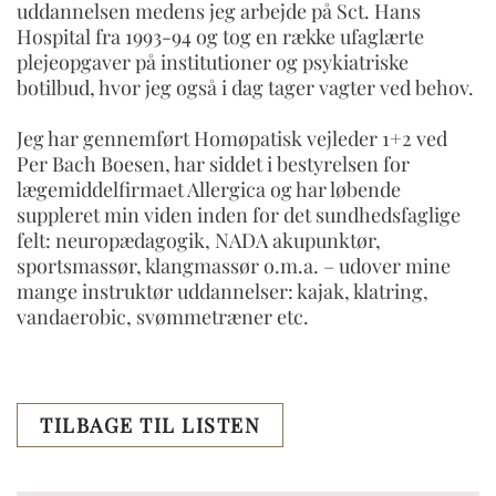
uddannelsen medens jeg arbejde på Sct. Hans
Hospital fra 1993-94 og tog en række ufaglærte
plejeopgaver på institutioner og psykiatriske
botilbud, hvor jeg også i dag tager vagter ved behov.
Jeg har gennemført Homøpatisk vejleder 1+2 ved
Per Bach Boesen, har siddet i bestyrelsen for
lægemiddelfirmaet Allergica og har løbende
suppleret min viden inden for det sundhedsfaglige
felt: neuropædagogik, NADA akupunktør,
sportsmassør, klangmassør o.m.a. – udover mine
mange instruktør uddannelser: kajak, klatring,
vandaerobic, svømmetræner etc.
TILBAGE TIL LISTEN