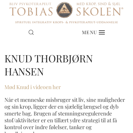
NYE HOLD I JYLLAND
MENU
DEN HELE TERAPEUT
& PÅ SJÆLLAND
KNUD THORBJØRN
ER DET DIG?
HANSEN
DATOER FOR OPSTART
Mød Knud i videoen her
Når et menneske misbruger sit liv, sine muligheder
og sin krop, ligger der en sjælelig længsel og dyb
smerte bag. Brugen af stemningsregulerende
stof/aktiviteter er en tillært ydre strategi til at få
kontrol over indre følelser, tanker og