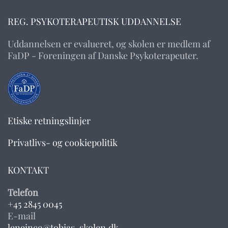
REG. PSYKOTERAPEUTISK UDDANNELSE
Uddannelsen er evalueret, og skolen er medlem af
FaDP - Foreningen af Danske Psykoterapeuter.
Etiske retningslinjer
Privatlivs- og cookiepolitik
KONTAKT
Telefon
+45 2845 0045
E-mail
leneince@tobias-skolen.dk