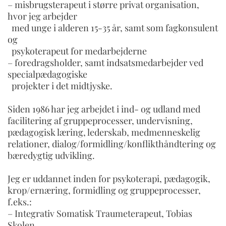
– misbrugsterapeut i større privat organisation,
hvor jeg arbejder
med unge i alderen 15-35 år, samt som fagkonsulent
og
psykoterapeut for medarbejderne
– foredragsholder, samt indsatsmedarbejder ved
specialpædagogiske
projekter i det midtjyske.
Siden 1986 har jeg arbejdet i ind- og udland med
facilitering af gruppeprocesser, undervisning,
pædagogisk læring, lederskab, medmenneskelig
relationer, dialog/formidling/konflikthåndtering og
bæredygtig udvikling.
Jeg er uddannet inden for psykoterapi, pædagogik,
krop/ernæring, formidling og gruppeprocesser,
f.eks.:
– Integrativ Somatisk Traumeterapeut, Tobias
Skolen