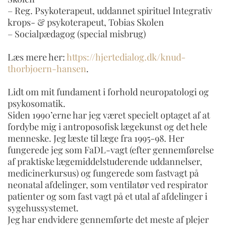
– Reg. Psykoterapeut, uddannet spirituel Integrativ
krops- & psykoterapeut, Tobias Skolen
– Socialpædagog (special misbrug)
Læs mere her:
https://hjertedialog.dk/knud-
thorbjoern-hansen
.
Lidt om mit fundament i forhold neuropatologi og
psykosomatik.
Siden 1990’erne har jeg været specielt optaget af at
fordybe mig i antroposofisk lægekunst og det hele
menneske. Jeg læste til læge fra 1995-98. Her
fungerede jeg som FaDL-vagt (efter gennemførelse
af praktiske lægemiddelstuderende uddannelser,
medicinerkursus) og fungerede som fastvagt på
neonatal afdelinger, som ventilatør ved respirator
patienter og som fast vagt på et utal af afdelinger i
sygehussystemet.
Jeg har endvidere gennemførte det meste af plejer