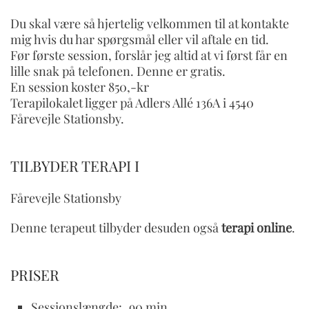
Du skal være så hjertelig velkommen til at kontakte
mig hvis du har spørgsmål eller vil aftale en tid.
Før første session, forslår jeg altid at vi først får en
lille snak på telefonen. Denne er gratis.
En session koster 850,-kr
Terapilokalet ligger på Adlers Allé 136A i 4540
Fårevejle Stationsby.
TILBYDER TERAPI I
Fårevejle Stationsby
Denne terapeut tilbyder desuden også
terapi online
.
PRISER
Sessionslængde:
90 min.