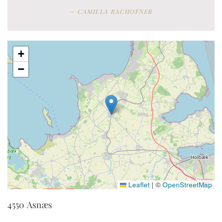
CAMILLA BACHOFNER
+
−
Leaflet
|
©
OpenStreetMap
4550
Asnæs