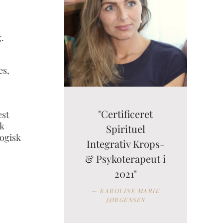
.
es,
"Certificeret
est
sk
Spirituel
logisk
Integrativ Krops-
& Psykoterapeut i
2021"
KAROLINE MARIE
JØRGENSEN