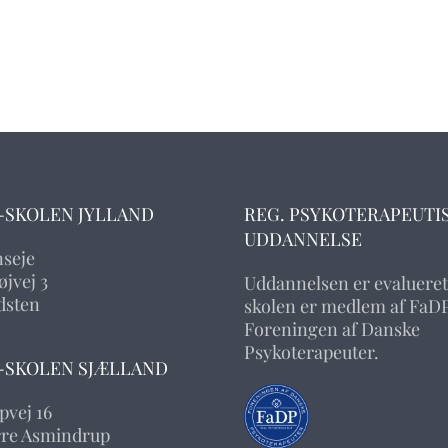
-SKOLEN JYLLAND
REG. PSYKOTERAPEUTI
UDDANNELSE
nseje
jvej 3
Uddannelsen er evalueret
dsten
skolen er medlem af FaDP
Foreningen af Danske
Psykoterapeuter.
-SKOLEN SJÆLLAND
pvej 16
rre Asmindrup