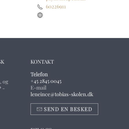
60226911
SK
KONTAKT
Telefon
+45 2845 0045
, og
E-mail
 -
leneince@tobias-skolen.dk
SEND EN BESKED