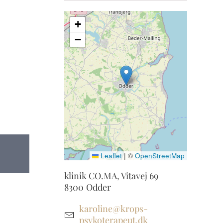
+
−
Leaflet
|
©
OpenStreetMap
klinik CO.MA, Vitavej 69
8300
Odder
karoline@krops-
psykoterapeut.dk