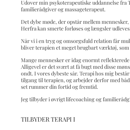
Udover min psykoterapeutiske uddannelse fra 
familierådgiver og massageterapeut.
Det dybe møde, der opstår mellem mennesker, når
Herfra kan smerte forløses og længsler udleves 
Når vi i en tryg og omsorgsfuld relation får mul
bliver terapien et meget brugbart værktøj, som 
Mange mennesker er idag enormt reflekterede o
Alligevel er det svært at få bugt med disse møns
ondt. I vores dybeste sår. Terapi hos mig består 
tilgang til terapien, og arbejder derfor med b
set rummer din fortid og fremtid.
Jeg tilbyder i øvrigt lifecoaching og familierå
TILBYDER TERAPI I