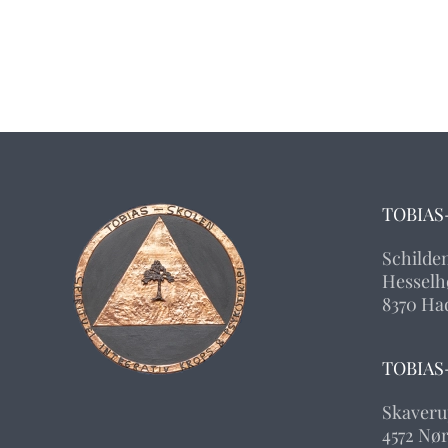
TOBIAS
Schilde
Hesselhø
8370 Ha
TOBIAS
Skaveru
4572 Nø