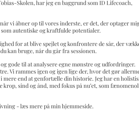
Tobias-Skolen, har jeg en baggrund som ID Lifecoach,
 vi åbner op til vores inderste, er det, der optager mig
som autentiske og kraftfulde potentialer.
ighed for at blive spejlet og konfrontere de sår, der vækk
du kan bruge, når du går fra sessionen.
g gode til at analysere egne mønstre og udfordringer.
tre. Vi rammes igen og igen lige der, hvor det gør allerm
i mere end at genfortælle din historie. Jeg har en holisti
åde krop, sind og ånd, med fokus på nu’et, som fænomeno
dgivning - læs mere på min hjemmeside.