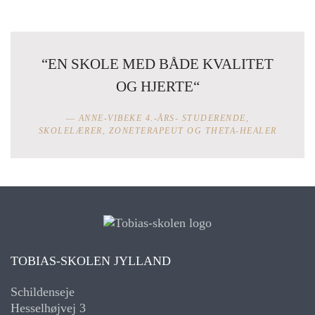
“E
N SKOLE MED BÅDE KVALITET
OG HJERTE
“
ANNE-VIBEKE 4.-ÅRS- STUDERENDE,
SKOLELÆRER, ZONETERAPEUT OG THETA-HEALER
TOBIAS-SKOLEN JYLLAND
Schildenseje
Hesselhøjvej 3