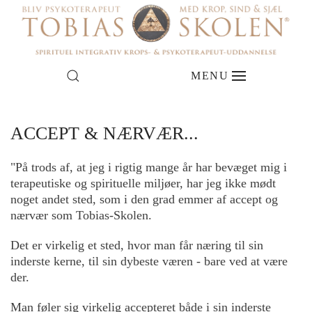
NYE HOLD I
DEN HELE
MENU
JYLLAND & PÅ
TERAPEUT
SJÆLLAND
ACCEPT & NÆRVÆR...
ER DET DIG?
"På trods af, at jeg i rigtig mange år har bevæget mig i
DATOER FOR OPSTART
terapeutiske og spirituelle miljøer, har jeg ikke mødt
noget andet sted, som i den grad emmer af accept og
nærvær som Tobias-Skolen.
Det er virkelig et sted, hvor man får næring til sin
inderste kerne, til sin dybeste væren - bare ved at være
der.
Man føler sig virkelig accepteret både i sin inderste