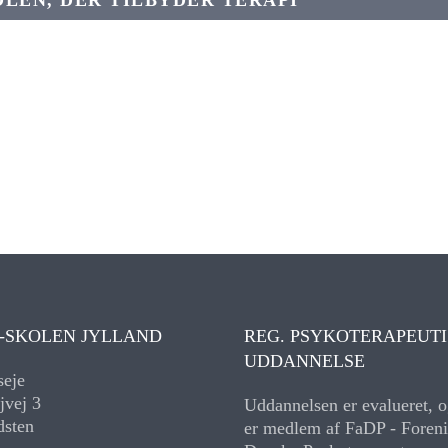
-SKOLEN JYLLAND
REG. PSYKOTERAPEUT
UDDANNELSE
seje
jvej 3
Uddannelsen er evalueret, o
dsten
er medlem af FaDP - Foreni