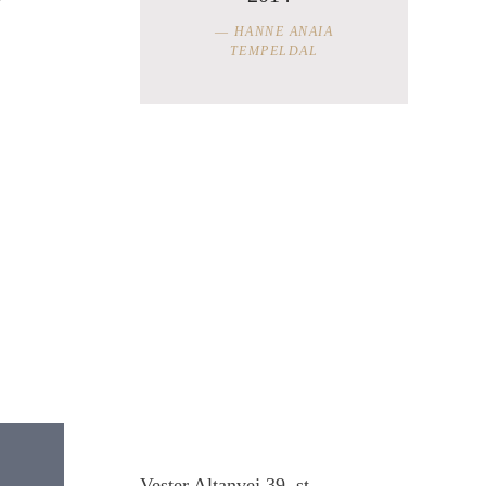
HANNE ANAIA
TEMPELDAL
Vester Altanvej 39, st.