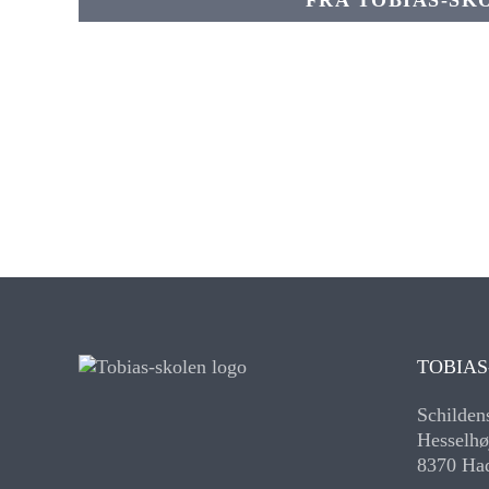
TOBIAS
Schilden
Hesselhø
8370 Ha