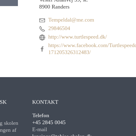
8900
Randers
Tempeldal@me.com
29846504
http://www.turtlespeed.dk/
https://www.facebook.com/Turtlespeed
171205326312483/
ISK
KONTAKT
Telefon
+45 2845 0045
g skolen
E-mail
ngen af