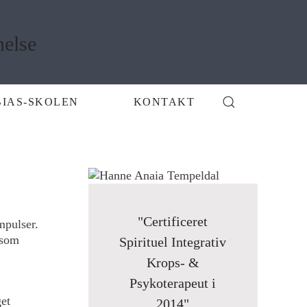
BIAS-SKOLEN
KONTAKT
"Certificeret
mpulser.
 som
Spirituel Integrativ
Krops- &
Psykoterapeut i
get
2014"