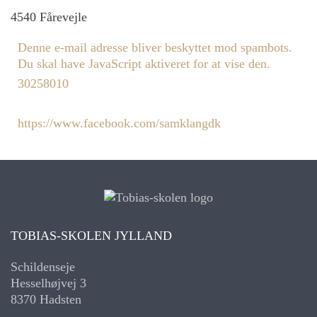
4540
Fårevejle
Denne e-mail adresse bliver beskyttet mod spambots.
Du skal have JavaScript aktiveret for at vise den.
30258010
https://www.facebook.com/samklangdk
TOBIAS-SKOLEN JYLLAND
Schildenseje
Hesselhøjvej 3
8370 Hadsten