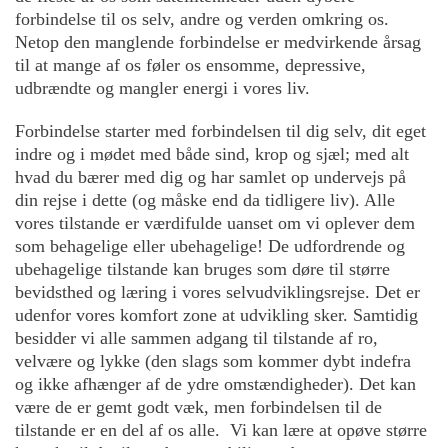
forbindelse til os selv, andre og verden omkring os.
Netop den manglende forbindelse er medvirkende årsag
til at mange af os føler os ensomme, depressive,
udbrændte og mangler energi i vores liv.
Forbindelse starter med forbindelsen til dig selv, dit eget
indre og i mødet med både sind, krop og sjæl; med alt
hvad du bærer med dig og har samlet op undervejs på
din rejse i dette (og måske end da tidligere liv). Alle
vores tilstande er værdifulde uanset om vi oplever dem
som behagelige eller ubehagelige! De udfordrende og
ubehagelige tilstande kan bruges som døre til større
bevidsthed og læring i vores selvudviklingsrejse. Det er
udenfor vores komfort zone at udvikling sker. Samtidig
besidder vi alle sammen adgang til tilstande af ro,
velvære og lykke (den slags som kommer dybt indefra
og ikke afhænger af de ydre omstændigheder). Det kan
være de er gemt godt væk, men forbindelsen til de
tilstande er en del af os alle. Vi kan lære at opøve større