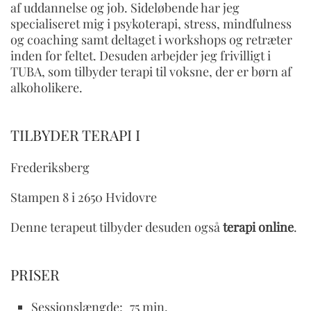
af uddannelse og job. Sideløbende har jeg
specialiseret mig i psykoterapi, stress, mindfulness
og coaching samt deltaget i workshops og retræter
inden for feltet. Desuden arbejder jeg frivilligt i
TUBA, som tilbyder terapi til voksne, der er børn af
alkoholikere.
TILBYDER TERAPI I
Frederiksberg
Stampen 8 i 2650 Hvidovre
Denne terapeut tilbyder desuden også
terapi online
.
PRISER
Sessionslængde:
75 min.