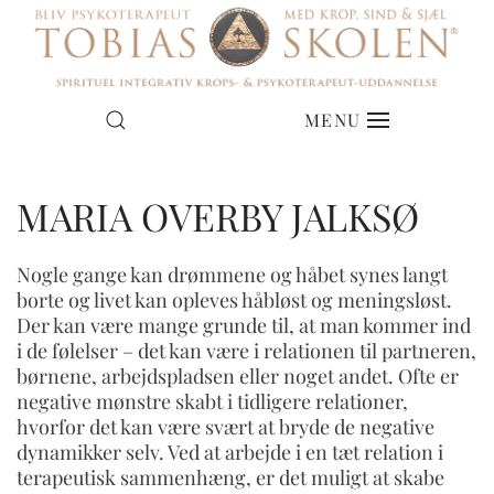
MENU
MARIA OVERBY JALKSØ
Nogle gange kan drømmene og håbet synes langt
borte og livet kan opleves håbløst og meningsløst.
Der kan være mange grunde til, at man kommer ind
i de følelser – det kan være i relationen til partneren,
børnene, arbejdspladsen eller noget andet. Ofte er
negative mønstre skabt i tidligere relationer,
hvorfor det kan være svært at bryde de negative
dynamikker selv. Ved at arbejde i en tæt relation i
terapeutisk sammenhæng, er det muligt at skabe