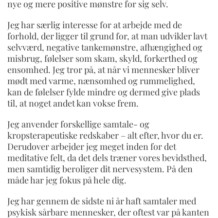
nye og mere positive mønstre for sig selv.
Jeg har særlig interesse for at arbejde med de
forhold, der ligger til grund for, at man udvikler lavt
selvværd, negative tankemønstre, afhængighed og
misbrug, følelser som skam, skyld, forkerthed og
ensomhed. Jeg tror på, at når vi mennesker bliver
mødt med varme, nænsomhed og rummelighed,
kan de følelser fylde mindre og dermed give plads
til, at noget andet kan vokse frem.
Jeg anvender forskellige samtale- og
kropsterapeutiske redskaber – alt efter, hvor du er.
Derudover arbejder jeg meget inden for det
meditative felt, da det dels træner vores bevidsthed,
men samtidig beroliger dit nervesystem. På den
måde har jeg fokus på hele dig.
Jeg har gennem de sidste ni år haft samtaler med
psykisk sårbare mennesker, der oftest var på kanten