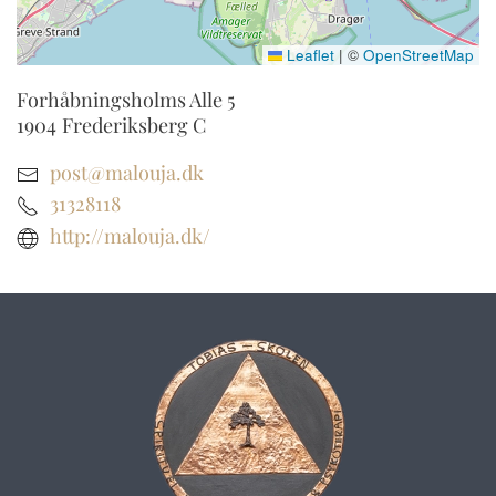
Leaflet
|
©
OpenStreetMap
Forhåbningsholms Alle 5
1904
Frederiksberg C
post@malouja.dk
31328118
http://malouja.dk/