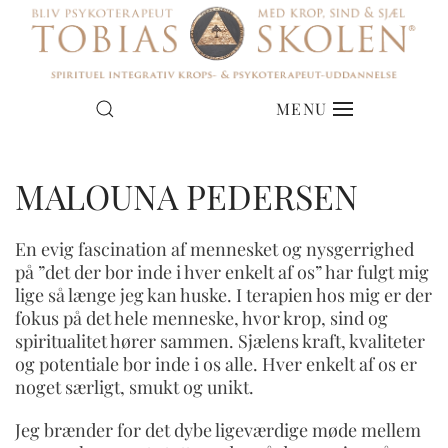
MENU
MALOUNA PEDERSEN
En evig fascination af mennesket og nysgerrighed
på ”det der bor inde i hver enkelt af os” har fulgt mig
lige så længe jeg kan huske. I terapien hos mig er der
fokus på det hele menneske, hvor krop, sind og
spiritualitet hører sammen. Sjælens kraft, kvaliteter
og potentiale bor inde i os alle. Hver enkelt af os er
noget særligt, smukt og unikt.
Jeg brænder for det dybe ligeværdige møde mellem