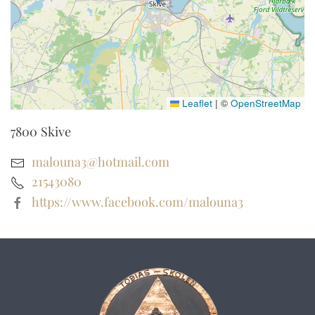
Leaflet
|
©
OpenStreetMap
7800
Skive
malouna3@hotmail.com
21543080
https://www.facebook.com/malouna3