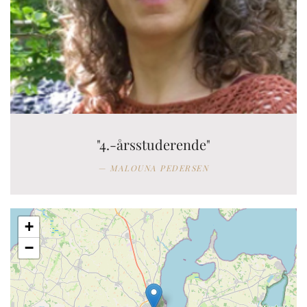
"4.-årsstuderende"
MALOUNA PEDERSEN
+
−