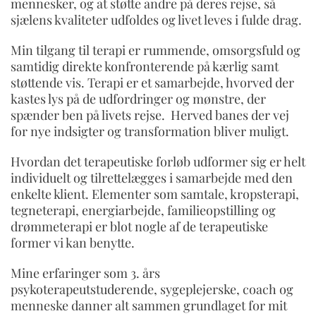
mennesker, og at støtte andre på deres rejse, så
sjælens kvaliteter udfoldes og livet leves i fulde drag.
Min tilgang til terapi er rummende, omsorgsfuld og
samtidig direkte konfronterende på kærlig samt
støttende vis. Terapi er et samarbejde, hvorved der
kastes lys på de udfordringer og mønstre, der
spænder ben på livets rejse. Herved banes der vej
for nye indsigter og transformation bliver muligt.
Hvordan det terapeutiske forløb udformer sig er helt
individuelt og tilrettelægges i samarbejde med den
enkelte klient. Elementer som samtale, kropsterapi,
tegneterapi, energiarbejde, familieopstilling og
drømmeterapi er blot nogle af de terapeutiske
former vi kan benytte.
Mine erfaringer som 3. års
psykoterapeutstuderende, sygeplejerske, coach og
menneske danner alt sammen grundlaget for mit