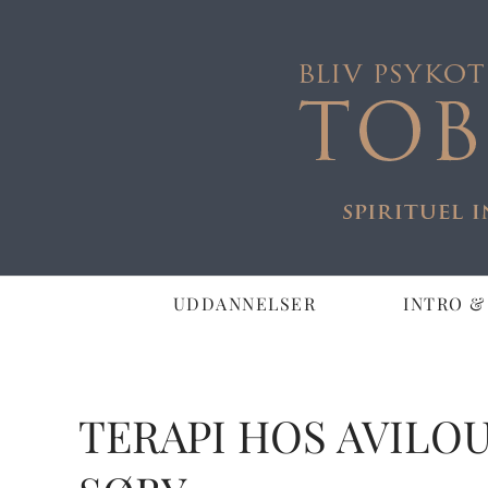
UDDANNELSER
INTRO &
DEN HELE TER
TERAPI HOS AVILO
ER DET DIG?