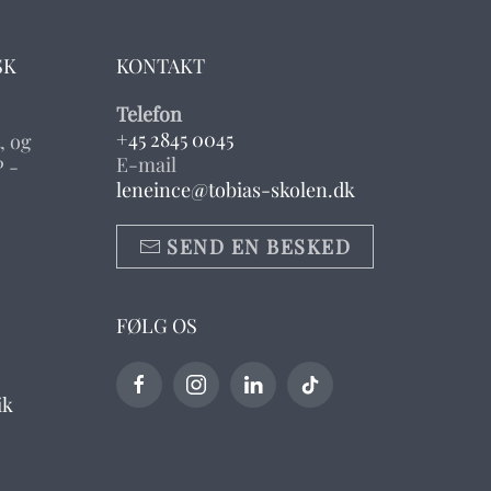
SK
KONTAKT
Telefon
+45 2845 0045
, og
E-mail
 -
leneince@tobias-skolen.dk
SEND EN BESKED
FØLG OS
ik