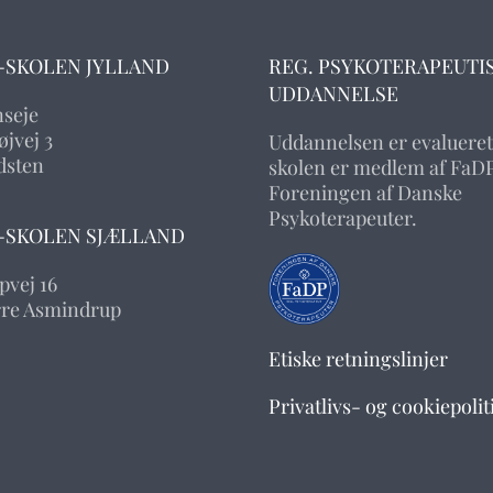
-SKOLEN JYLLAND
REG. PSYKOTERAPEUTI
UDDANNELSE
nseje
jvej 3
Uddannelsen er evalueret
dsten
skolen er medlem af FaDP
Foreningen af Danske
Psykoterapeuter.
-SKOLEN SJÆLLAND
pvej 16
rre Asmindrup
Etiske retningslinjer
Privatlivs- og cookiepolit