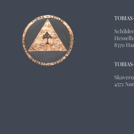
TOBIAS
Schilde
Hesselhø
8370 Ha
TOBIAS
Skaveru
4572 Nø