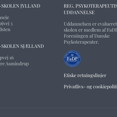
-SKOLEN JYLLAND
REG. PSYKOTERAPEUTI
UDDANNELSE
nseje
jvej 3
Uddannelsen er evalueret
dsten
skolen er medlem af FaDP
Foreningen af Danske
Psykoterapeuter.
-SKOLEN SJÆLLAND
pvej 16
rre Asmindrup
Etiske retningslinjer
Privatlivs- og cookiepolit