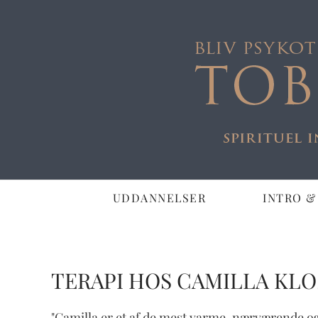
UDDANNELSER
INTRO &
NYE HOLD I JY
DEN HELE TER
PÅ SJÆLLAND
TERAPI HOS CAMILLA KL
ER DET DIG?
DATOER FOR OPSTART
"Camilla er et af de mest varme, nærværende og