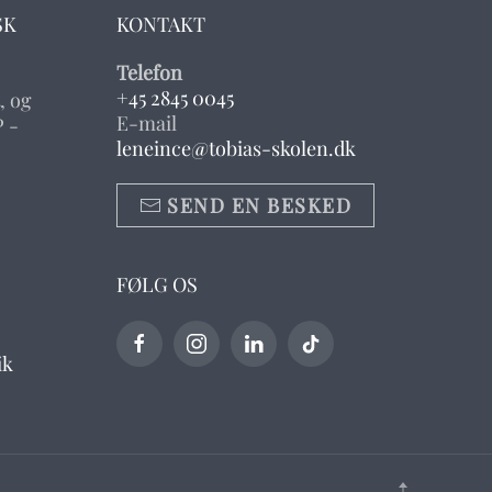
SK
KONTAKT
Telefon
+45 2845 0045
, og
E-mail
 -
leneince@tobias-skolen.dk
SEND EN BESKED
FØLG OS
ik