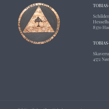
TOBIAS
Schilde
Hesselhø
8370 Ha
TOBIAS
Skaveru
4572 Nø