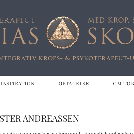
 INSPIRATION
OPTAGELSE
OM TOB
LLAND &
APEUT
OSTER ANDREASSEN
 positive mennesker jeg har mødt. Fantastisk oplevelse 