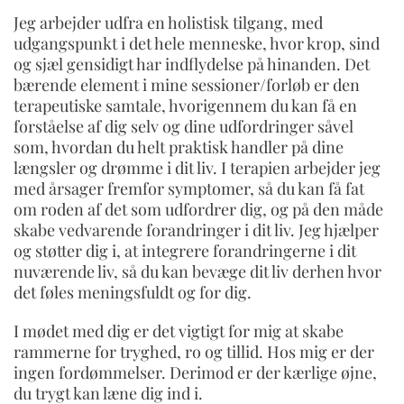
Jeg arbejder udfra en holistisk tilgang, med
udgangspunkt i det hele menneske, hvor krop, sind
og sjæl gensidigt har indflydelse på hinanden. Det
bærende element i mine sessioner/forløb er den
terapeutiske samtale, hvorigennem du kan få en
forståelse af dig selv og dine udfordringer såvel
som, hvordan du helt praktisk handler på dine
længsler og drømme i dit liv. I terapien arbejder jeg
med årsager fremfor symptomer, så du kan få fat
om roden af det som udfordrer dig, og på den måde
skabe vedvarende forandringer i dit liv. Jeg hjælper
og støtter dig i, at integrere forandringerne i dit
nuværende liv, så du kan bevæge dit liv derhen hvor
det føles meningsfuldt og for dig.
I mødet med dig er det vigtigt for mig at skabe
rammerne for tryghed, ro og tillid. Hos mig er der
ingen fordømmelser. Derimod er der kærlige øjne,
du trygt kan læne dig ind i.