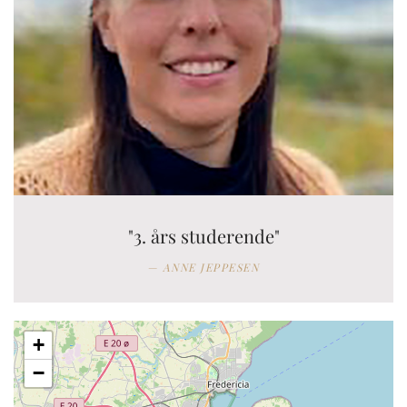
"3. års studerende"
ANNE JEPPESEN
+
−