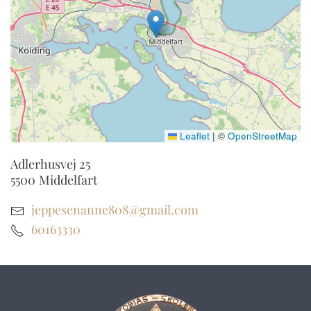
Leaflet
|
©
OpenStreetMap
Adlerhusvej 25
5500
Middelfart
jeppesenanne808@gmail.com
60163330