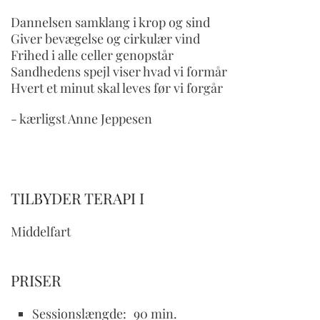
Dannelsen samklang i krop og sind
Giver bevægelse og cirkulær vind
Frihed i alle celler genopstår
Sandhedens spejl viser hvad vi formår
Hvert et minut skal leves før vi forgår
- kærligst Anne Jeppesen
TILBYDER TERAPI I
Middelfart
PRISER
Sessionslængde:
90 min.