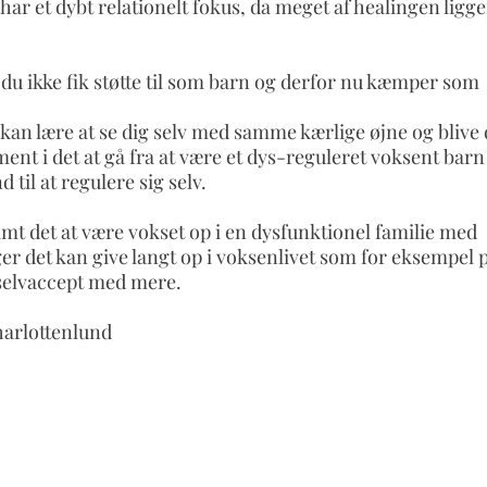
har et dybt relationelt fokus, da meget af healingen ligger
om du ikke fik støtte til som barn og derfor nu kæmper som
 kan lære at se dig selv med samme kærlige øjne og blive 
ment i det at gå fra at være et dys-reguleret voksent barn t
til at regulere sig selv.
mt det at være vokset op i en dysfunktionel familie med
r det kan give langt op i voksenlivet som for eksempel 
 selvaccept med mere.
Charlottenlund