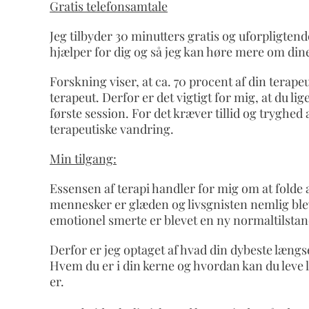
Gratis telefonsamtale
Jeg tilbyder 30 minutters gratis og uforpligten
hjælper for dig og så jeg kan høre mere om dine
Forskning viser, at ca. 70 procent af din terape
terapeut. Derfor er det vigtigt for mig, at du l
første session. For det kræver tillid og tryghe
terapeutiske vandring.
Min tilgang:
Essensen af terapi handler for mig om at folde 
mennesker er glæden og livsgnisten nemlig blevet
emotionel smerte er blevet en ny normaltilstan
Derfor er jeg optaget af hvad din dybeste længsel
Hvem du er i din kerne og hvordan kan du leve 
er.