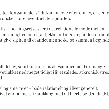
de telefonssamtale, så du kan mærke efter om jeg er den r
 ønsker for et eventuelt terapiforløb.
utiske healingsrejse sker i det relationelle møde mellem k
ige får muligheden for, at tjekke ind med mig inden du boo
d at give sig hen til et andet menneske og sammen begynd
alt det liv, som bor inde i os allesammen ud. For mange
 lukket ned meget tidligt i livet således at kronisk stre
d.
 og smerte er - både relationelt og i livet generelt.
livet endnu mere i samklang med dit hjerte og den du dyb