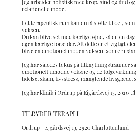
Jeg arbejder holistisk med krop, sind og ånd og 
relationelle møde.
I et terapeutisk rum kan du få støtte til det, s
voksen.
Du kan blive set med kærlige øjne, så du en dag
egen kærlige forælder. Alt dette er et vigtigt ele
blive en emotionel moden voksen, som er i stand 
Jeg har således fokus på tilknytningstraumer sa
emotionelt umodne voksne og de følgevirkninge
lidelse, skam, livsstress, manglende livsglæde,
Jeg har klinik i Ordrup på Ejgårdsvej 13, 2920 
TILBYDER TERAPI I
Ordrup - Ejgårdsvej 13, 2920 Charlottenlund