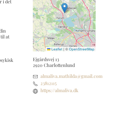
 i det
din
il at
Leaflet
|
©
OpenStreetMap
Ejgårdsvej 13
psykisk
2920
Charlottenlund
almaliva.mathilda@gmail.com
23812115
https://almaliva.dk