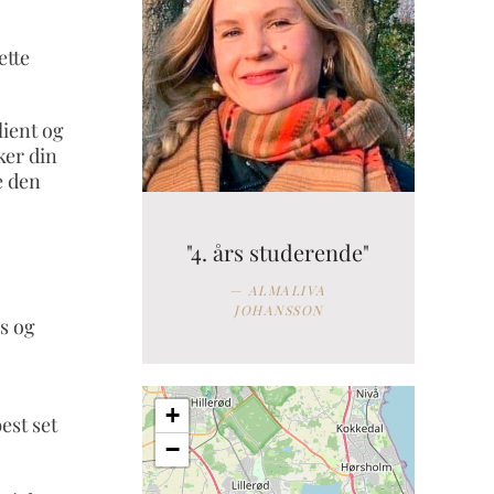
ette
lient og
ker din
e den
"4. års studerende"
ALMALIVA
JOHANSSON
ss og
+
est set
−