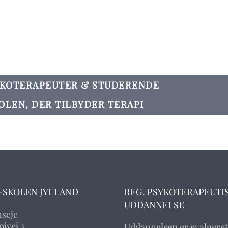
YKOTERAPEUTER & STUDERENDE
OLEN, DER TILBYDER TERAPI
-SKOLEN JYLLAND
REG. PSYKOTERAPEUTI
UDDANNELSE
nseje
jvej 3
Uddannelsen er evalueret