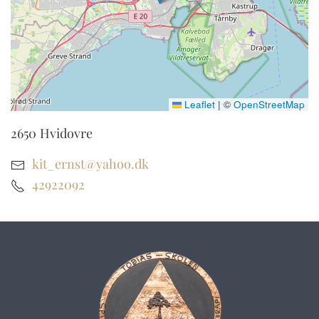
Leaflet
|
©
OpenStreetMap
2650
Hvidovre
kit_ernst@yahoo.dk
42922092