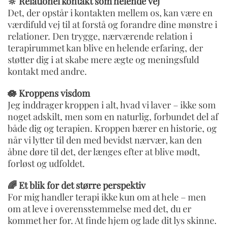
🔆 Relationel kontakt som helende vej
Det, der opstår i kontakten mellem os, kan være en
værdifuld vej til at forstå og forandre dine mønstre i
relationer. Den trygge, nærværende relation i
terapirummet kan blive en helende erfaring, der
støtter dig i at skabe mere ægte og meningsfuld
kontakt med andre.
🪷 Kroppens visdom
Jeg inddrager kroppen i alt, hvad vi laver – ikke som
noget adskilt, men som en naturlig, forbundet del af
både dig og terapien. Kroppen bærer en historie, og
når vi lytter til den med bevidst nærvær, kan den
åbne døre til det, der længes efter at blive mødt,
forløst og udfoldet.
🌈 Et blik for det større perspektiv
For mig handler terapi ikke kun om at hele – men
om at leve i overensstemmelse med det, du er
kommet her for. At finde hjem og lade dit lys skinne.