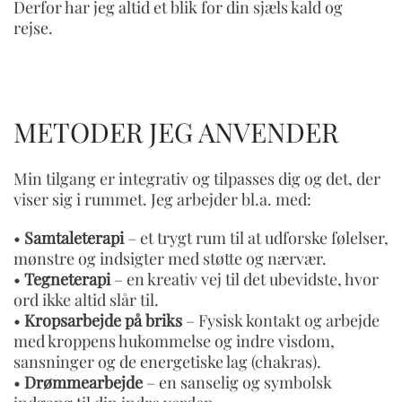
Derfor har jeg altid et blik for din sjæls kald og
rejse.
METODER JEG ANVENDER
Min tilgang er integrativ og tilpasses dig og det, der
viser sig i rummet. Jeg arbejder bl.a. med:
•
Samtaleterapi
– et trygt rum til at udforske følelser,
mønstre og indsigter med støtte og nærvær.
•
Tegneterapi
– en kreativ vej til det ubevidste, hvor
ord ikke altid slår til.
•
Kropsarbejde på briks
– Fysisk kontakt og arbejde
med kroppens hukommelse og indre visdom,
sansninger og de energetiske lag (chakras).
•
Drømmearbejde
– en sanselig og symbolsk