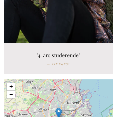
"4. års studerende"
KIT ERNST
+
−