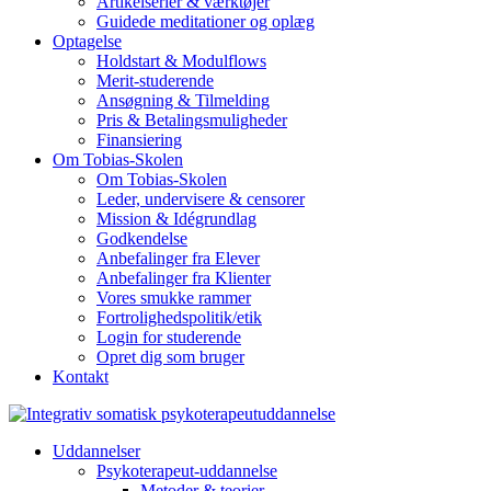
Artikelserier & værktøjer
Guidede meditationer og oplæg
Optagelse
Holdstart & Modulflows
Merit-studerende
Ansøgning & Tilmelding
Pris & Betalingsmuligheder
Finansiering
Om Tobias-Skolen
Om Tobias-Skolen
Leder, undervisere & censorer
Mission & Idégrundlag
Godkendelse
Anbefalinger fra Elever
Anbefalinger fra Klienter
Vores smukke rammer
Fortrolighedspolitik/etik
Login for studerende
Opret dig som bruger
Kontakt
Uddannelser
Psykoterapeut-uddannelse
Metoder & teorier