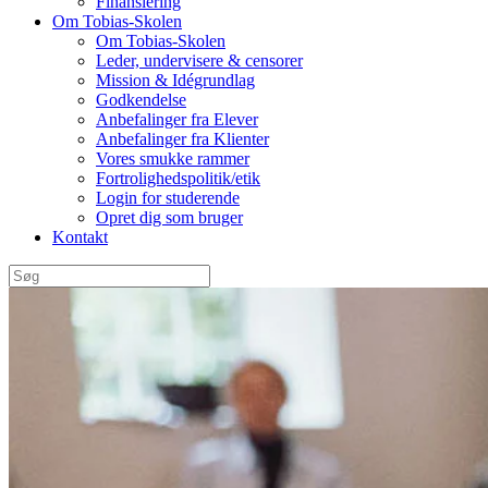
Finansiering
Om Tobias-Skolen
Om Tobias-Skolen
Leder, undervisere & censorer
Mission & Idégrundlag
Godkendelse
Anbefalinger fra Elever
Anbefalinger fra Klienter
Vores smukke rammer
Fortrolighedspolitik/etik
Login for studerende
Opret dig som bruger
Kontakt