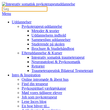
Menu
Uddannelser
Psykoterapeut-uddannelse
Metoder & teorier
Uddannelsens indhold
Sammenlign uddannelser
Studerende på skolen
Brochure & Studiehåndbog
Efteruddannelse & Kurser
Integrativ somatisk traumeterapeut
Neuropatologi & Psykosomatik
Retræter
Traumeterapeutisk Bilateral Tegneterapi
Intro & Inspiration
Online intromøde & åbent hus
Find din terapeut
Psykospirituel værktøjskasse
Mød vores tidligere elever
Job som psykoterapeut
Lene Inces blog
En bog bliver til...