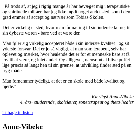
"På trods af, at jeg i rigtig mange år har bevæget mig i terapeutiske
og spirituelle miljøer, har jeg ikke mødt noget andet sted, som i den
grad emmer af accept og nærvær som Tobias-Skolen.
Det er virkelig et sted, hvor man får næring til sin inderste kerne, til
sin dybeste væren - bare ved at være der.
Man føler sig virkelig accepteret både i sin inderste kvalitet - og sit
yderste forsvar. Det er jo så vigtigt, at man som terapeut, selv har
oplevet og mærket, hvor healende det er for et menneske bare at få
lov til at være, og intet andet. Og alligevel, nænsomt at blive puffet
lige præcis så langt hen til sin grænse, at udvikling finder sted på en
tryg måde.
Man fornemmer tydeligt, at det er en skole med både kvalitet og
hjerte."
Kærligst Anne-Vibeke
4.-års- studerende, skolelærer, zoneterapeut og theta-healer
Tilbage til listen
Anne-Vibeke