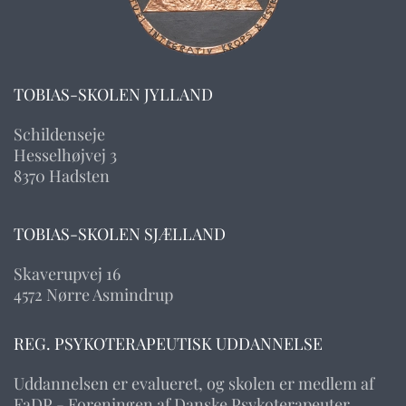
TOBIAS-SKOLEN JYLLAND
Schildenseje
Hesselhøjvej 3
8370 Hadsten
TOBIAS-SKOLEN SJÆLLAND
Skaverupvej 16
4572 Nørre Asmindrup
REG. PSYKOTERAPEUTISK UDDANNELSE
Uddannelsen er evalueret, og skolen er medlem af
FaDP - Foreningen af Danske Psykoterapeuter.