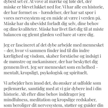
dybest set er. At vove at mærke og føle det, der
måske er blevet lukket ned for. Vi har alle en historie,
der har formet os – hændelser, der har sat spor i
vores nervesystem og en måde at være i verden på.
Måske har du ubevidst forladt dig selv, dine behov
og dine kvaliteter. Måske har livet fået dig til at miste
balancen og glemt glæden ved bare at være dig.
Jeg er fascineret af det dybe arbejde med mennesket
- der, hvor vi sammen finder ind til din indre
kærlighed og visdom, skaber forståelse og indsigt i
de mønstre og mekanismer, der har beskyttet dig
gennem livet. Jeg ser mennesket som en helhed –
mentalt, kropsligt, psykologisk og spirituelt.
Vi arbejder hen imod det, du ønsker at udfolde som
pejlemærke, samtidig med at vi går dybere ind i din
historie. Alt efter dine behov inddrager jeg
mindfulness, meditation og kropslige redskaber,
som beroliger dit nervesystem, støtter og guider din