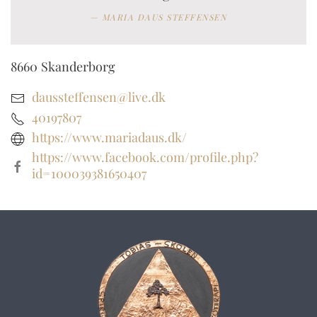
MARIA DAUS STEFFENSEN
8660
Skanderborg
daussteffensen@live.dk
40197807
https://www.mariadaus.dk/
https://www.facebook.com/profile.php?
id=100039381650407