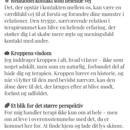
🔆 Relationel kontakt som helende vej
Det, der opstår i kontakten mellem os, kan være en
værdifuld vej til at forstå og forandre dine mønstre i
relationer. Den trygge, nærværende relation i
terapirummet kan blive en helende erfaring, der
støtter dig i at skabe mere ægte og meningsfuld
kontakt med andre.
🪷 Kroppens visdom
Jeg inddrager kroppen i alt, hvad vi laver – ikke som
noget adskilt, men som en naturlig, forbundet del af
både dig og terapien. Kroppen bærer en historie, og
når vi lytter til den med bevidst nærvær, kan den
åbne døre til det, der længes efter at blive mødt,
forløst og udfoldet.
🌈 Et blik for det større perspektiv
For mig handler terapi ikke kun om at hele – men
om at leve i overensstemmelse med det, du er
kommet her for. At finde hjem og lade dit lys skinne.