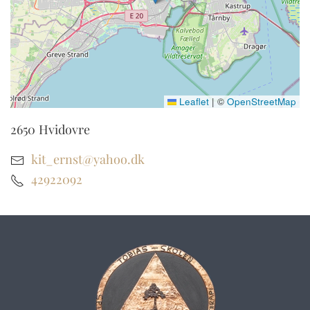
Leaflet
|
©
OpenStreetMap
2650
Hvidovre
kit_ernst@yahoo.dk
42922092