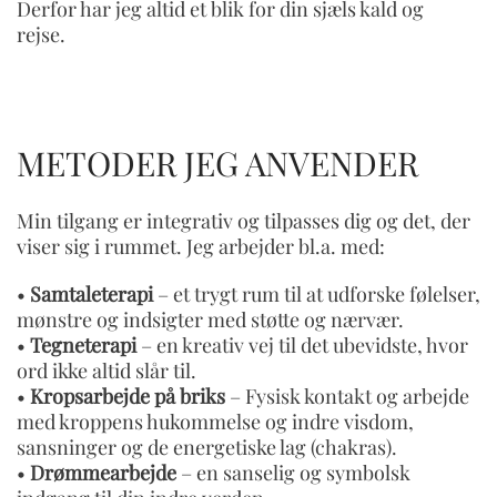
Derfor har jeg altid et blik for din sjæls kald og
rejse.
METODER JEG ANVENDER
Min tilgang er integrativ og tilpasses dig og det, der
viser sig i rummet. Jeg arbejder bl.a. med:
•
Samtaleterapi
– et trygt rum til at udforske følelser,
mønstre og indsigter med støtte og nærvær.
•
Tegneterapi
– en kreativ vej til det ubevidste, hvor
ord ikke altid slår til.
•
Kropsarbejde på briks
– Fysisk kontakt og arbejde
med kroppens hukommelse og indre visdom,
sansninger og de energetiske lag (chakras).
•
Drømmearbejde
– en sanselig og symbolsk