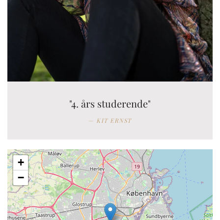
"4. års studerende"
KIT ERNST
+
−