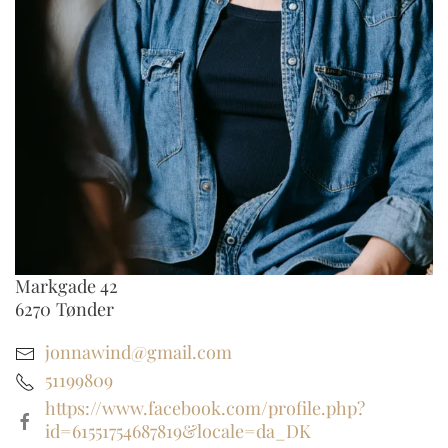
Markgade 42
6270
Tønder
jonnawind@gmail.com
51199809
https://www.facebook.com/profile.php?
id=61551754687819&locale=da_DK