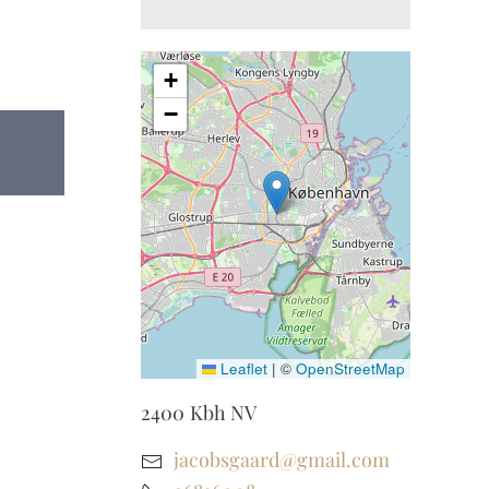
+
−
Leaflet
|
©
OpenStreetMap
2400
Kbh NV
jacobsgaard@gmail.com