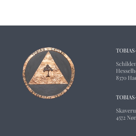
TOBIAS
Schilde
Hesselhø
8370 Ha
TOBIAS
Skaveru
4572 Nø