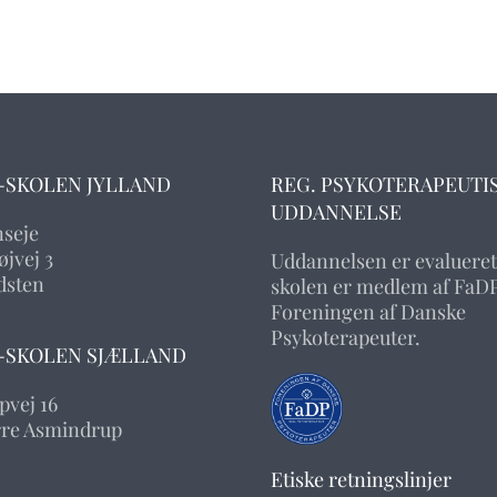
-SKOLEN JYLLAND
REG. PSYKOTERAPEUTI
UDDANNELSE
nseje
jvej 3
Uddannelsen er evalueret
dsten
skolen er medlem af FaDP
Foreningen af Danske
Psykoterapeuter.
-SKOLEN SJÆLLAND
pvej 16
rre Asmindrup
Etiske retningslinjer