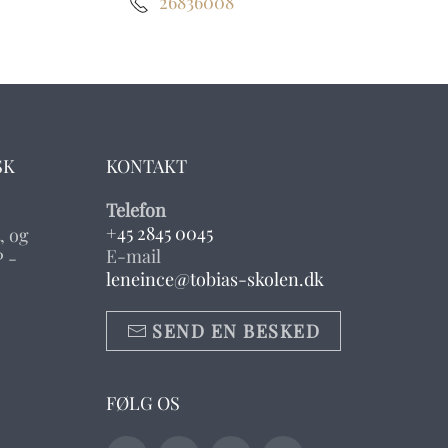
26836008
SK
KONTAKT
Telefon
+45 2845 0045
, og
E-mail
 -
leneince@tobias-skolen.dk
SEND EN BESKED
FØLG OS