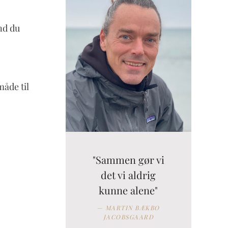
end du
åde til
"Sammen gør vi
det vi aldrig
kunne alene"
MARTIN BÆKBO
JACOBSGAARD