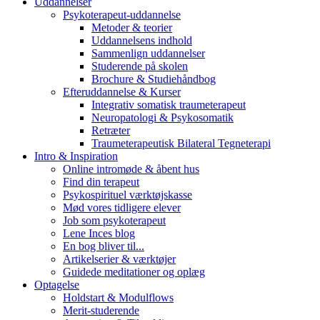
Uddannelser
Psykoterapeut-uddannelse
Metoder & teorier
Uddannelsens indhold
Sammenlign uddannelser
Studerende på skolen
Brochure & Studiehåndbog
Efteruddannelse & Kurser
Integrativ somatisk traumeterapeut
Neuropatologi & Psykosomatik
Retræter
Traumeterapeutisk Bilateral Tegneterapi
Intro & Inspiration
Online intromøde & åbent hus
Find din terapeut
Psykospirituel værktøjskasse
Mød vores tidligere elever
Job som psykoterapeut
Lene Inces blog
En bog bliver til...
Artikelserier & værktøjer
Guidede meditationer og oplæg
Optagelse
Holdstart & Modulflows
Merit-studerende