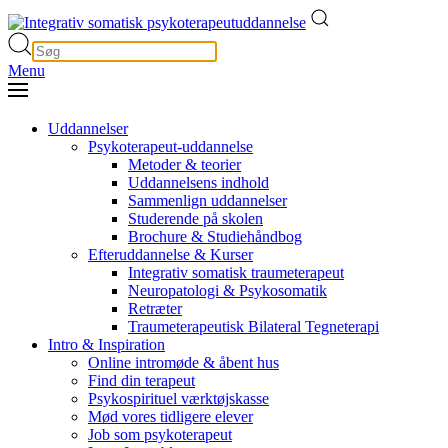
Menu
Uddannelser
Psykoterapeut-uddannelse
Metoder & teorier
Uddannelsens indhold
Sammenlign uddannelser
Studerende på skolen
Brochure & Studiehåndbog
Efteruddannelse & Kurser
Integrativ somatisk traumeterapeut
Neuropatologi & Psykosomatik
Retræter
Traumeterapeutisk Bilateral Tegneterapi
Intro & Inspiration
Online intromøde & åbent hus
Find din terapeut
Psykospirituel værktøjskasse
Mød vores tidligere elever
Job som psykoterapeut