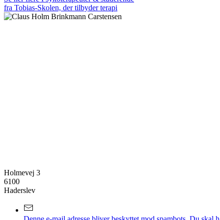
fra Tobias-Skolen, der tilbyder terapi
Holmevej 3
6100
Haderslev
Denne e-mail adresse bliver beskyttet mod spambots. Du skal hav