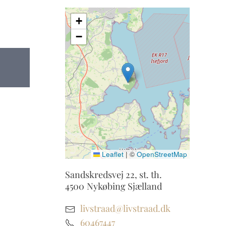
+
−
Leaflet
|
©
OpenStreetMap
Sandskredsvej 22, st. th.
4500
Nykøbing Sjælland
livstraad@livstraad.dk
60467447