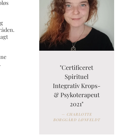
bløs
og
tråden.
lagt
nne
.
"Certificeret
Spirituel
Integrativ Krops-
& Psykoterapeut
2021"
CHARLOTTE
BORGGÅRD LØNFELDT