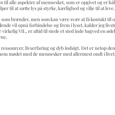
um til alle aspekter af mennesket, som er opgivet og er hå
er til at sætte lys på styrke, kærlighed og vilje til at leve.
d som brænder, men som kan være svær at få kontakt til 
ende vil opnå forbindelse og frem i lyset, kalder jeg livs
 virkelig VIL, er altid til stede et sted inde bagved en øde
rne.
ressourcer, livserfaring og dyb indsigt. Det er netop de
ennem mødet med de mennesker med allermest ondt i livet