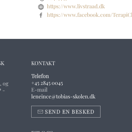
https://www.livstraad.dk
https://www.facebook.com/TerapiCh
SK
KONTAKT
Telefon
+45 2845 0045
, og
E-mail
 -
leneince@tobias-skolen.dk
SEND EN BESKED