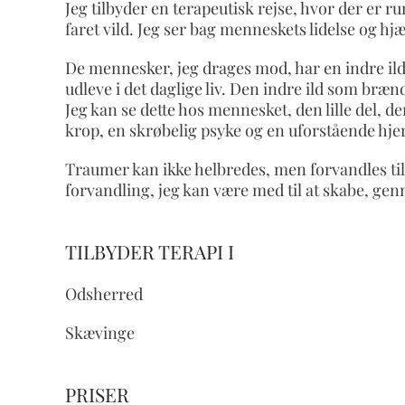
Jeg tilbyder en terapeutisk rejse, hvor der er r
faret vild. Jeg ser bag menneskets lidelse og hjælp
De mennesker, jeg drages mod, har en indre il
udleve i det daglige liv. Den indre ild som brænd
Jeg kan se dette hos mennesket, den lille del, der
krop, en skrøbelig psyke og en uforstående hje
Traumer kan ikke helbredes, men forvandles til 
forvandling, jeg kan være med til at skabe, g
TILBYDER TERAPI I
Odsherred
Skævinge
PRISER