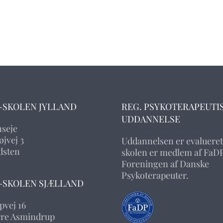
-SKOLEN JYLLAND
REG. PSYKOTERAPEUTI
UDDANNELSE
nseje
jvej 3
Uddannelsen er evalueret
dsten
skolen er medlem af FaDP
Foreningen af Danske
Psykoterapeuter.
-SKOLEN SJÆLLAND
pvej 16
rre Asmindrup