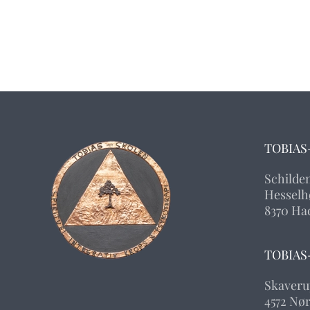
TOBIAS
Schilde
Hesselhø
8370 Ha
TOBIAS
Skaveru
4572 Nø