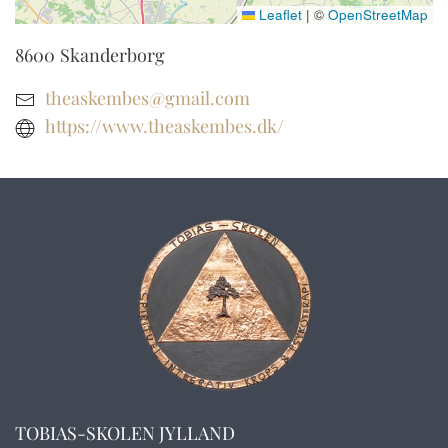
Leaflet
|
©
OpenStreetMap
8600
Skanderborg
theaskembes@gmail.com
https://www.theaskembes.dk/
TOBIAS-SKOLEN JYLLAND