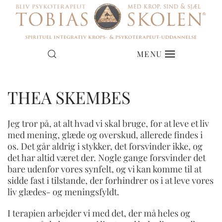
MENU
THEA SKEMBES
Jeg tror på, at alt hvad vi skal bruge, for at leve et liv
med mening, glæde og overskud, allerede findes i
os. Det går aldrig i stykker, det forsvinder ikke, og
det har altid været der. Nogle gange forsvinder det
bare udenfor vores synfelt, og vi kan komme til at
sidde fast i tilstande, der forhindrer os i at leve vores
liv glædes- og meningsfyldt.
I terapien arbejder vi med det, der må heles og